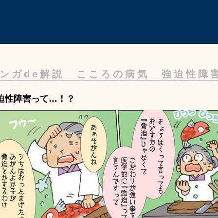
ンガde解説 こころの病気 強迫性障
迫性障害って…！？