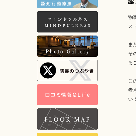
認
物
ス
ま
そ
る
こ
者
い