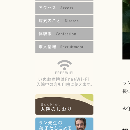
ラ
長
今