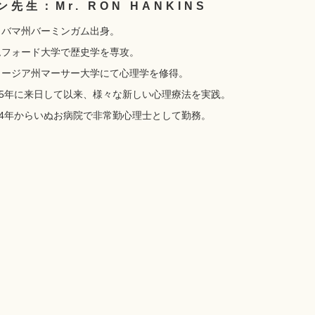
ン先生：Mr. RON HANKINS
ラバマ州バーミンガム出身。
ムフォード大学で歴史学を専攻。
ョージア州マーサー大学にて心理学を修得。
975年に来日して以来、様々な新しい心理療法を実践。
014年からいぬお病院で非常勤心理士として勤務。