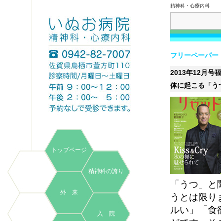
精神科・心療内科
フリーペーパー
2013年12月号
体に起こる「う
トップページ
精神科の誇り
「うつ」と
外 来
うとは限り
ルい」「食
入 院