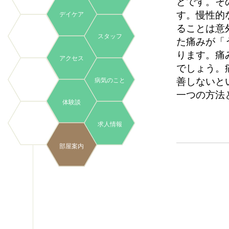
どです。そ
す。慢性的
デイケア
ることは意
スタッフ
た痛みが「
ります。痛
アクセス
でしょう。
善しないと
病気のこと
一つの方法
体験談
求人情報
部屋案内